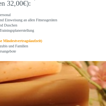
en 32,00€):
ersonal
nd Einweisung an allen Fitnessgeräten
und Duschen
rainingsplanerstellung
ne Mindestvertragslaufzeit)
Azubis und Familien
ursangebote