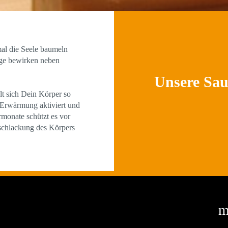
al die Seele baumeln
nge bewirken neben
Unsere Sau
t sich Dein Körper so
e Erwärmung aktiviert und
monate schützt es vor
tschlackung des Körpers
m