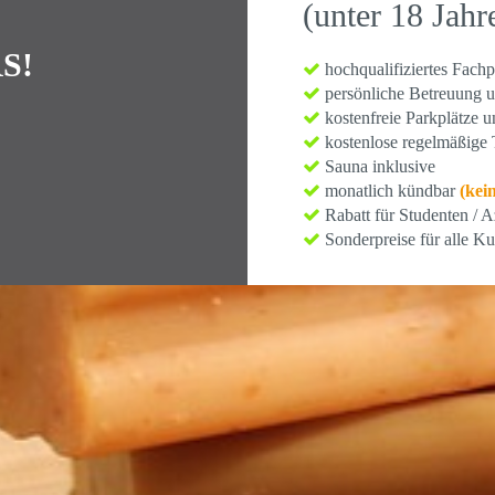
(unter 18 Jahr
S!
hochqualifiziertes Fachp
persönliche Betreuung u
kostenfreie Parkplätze 
kostenlose regelmäßige T
Sauna inklusive
monatlich kündbar
(kei
Rabatt für Studenten / 
Sonderpreise für alle K